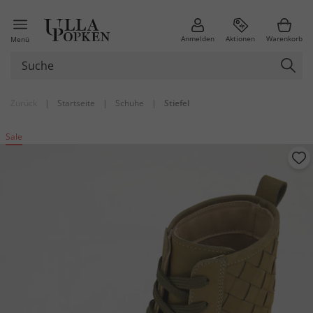
Anmelden
Aktionen
Warenkorb
Menü
Zurück
|
Startseite
|
Schuhe
|
Stiefel
Sale