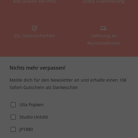
Alle Größen ein Preis
Gratis Filiallieferung
SSL Datensicherheit
Lieferung an
Wunschadresse
Nichts mehr verpassen!
Melde dich für den Newsletter an und erhalte einen 10€
Sofort-Gutschein als Dankeschön
Ulla Popken
Studio Untold
JP1880