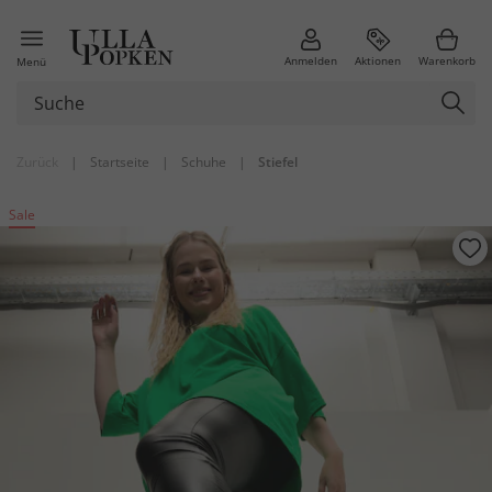
Anmelden
Aktionen
Warenkorb
Menü
Zurück
|
Startseite
|
Schuhe
|
Stiefel
Sale