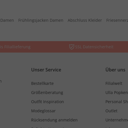
s Damen
Frühlingsjacken Damen
Abschluss Kleider
Friesenner
is Filiallieferung
SSL Datensicherheit
Unser Service
Über uns
n
Bestellkarte
Filialwelt
Größenberatung
Ulla Popken
Outfit Inspiration
Personal S
Modeglossar
Outlet
Rücksendung anmelden
Unternehm