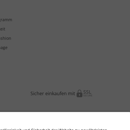
ogramm
eit
ashion
page
Sicher einkaufen mit