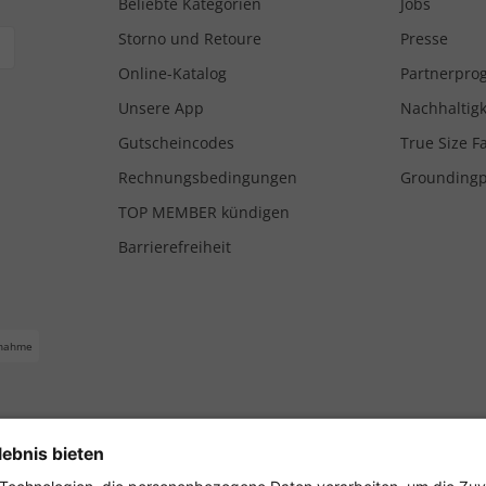
Beliebte Kategorien
Jobs
Storno und Retoure
Presse
Online-Katalog
Partnerpr
Unsere App
Nachhaltigk
Gutscheincodes
True Size F
Rechnungsbedingungen
Grounding
TOP MEMBER kündigen
Barrierefreiheit
nahme