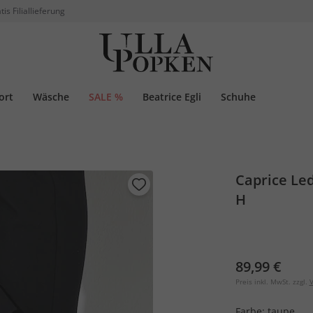
tis Filiallieferung
ort
Wäsche
SALE %
Beatrice Egli
Schuhe
Caprice Le
H
89,99 €
Preis inkl. MwSt. zzgl.
V
Farbe:
taupe