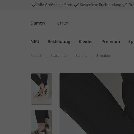
Alle Größen ein Preis
Kostenlose Rücksendung
Gra
Damen
Herren
NEU
Bekleidung
Kleider
Premium
Sp
Zurück
|
Startseite
|
Schuhe
|
Sneaker