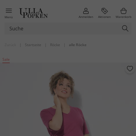
Anmelden
Aktionen
Warenkorb
Menü
Zurück
|
Startseite
|
Röcke
|
alle Röcke
Sale