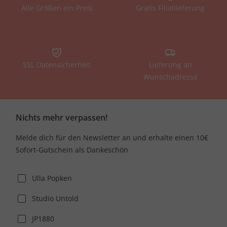
Alle Größen ein Preis
Gratis Filiallieferung
SSL Datensicherheit
Lieferung an
Wunschadresse
Nichts mehr verpassen!
Melde dich für den Newsletter an und erhalte einen 10€
Sofort-Gutschein als Dankeschön
Ulla Popken
Studio Untold
JP1880