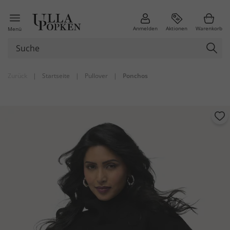
Anmelden
Aktionen
Warenkorb
Menü
Zurück
|
Startseite
|
Pullover
|
Ponchos