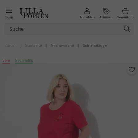
Anmelden
Aktionen
Warenkorb
Menü
Zurück
|
Startseite
|
Nachtwäsche
|
Schlafanzüge
Sale
Nachhaltig