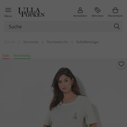
Anmelden
Aktionen
Warenkorb
Menü
Zurück
|
Startseite
|
Nachtwäsche
|
Schlafanzüge
Sale
Nachhaltig