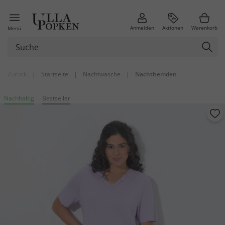
Anmelden
Aktionen
Warenkorb
Menü
Zurück
|
Startseite
|
Nachtwäsche
|
Nachthemden
Nachhaltig
Bestseller