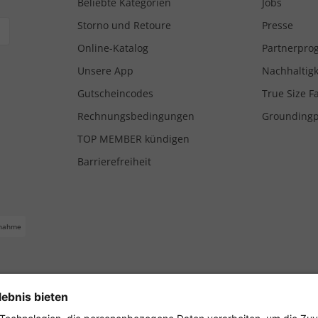
Beliebte Kategorien
Jobs
Storno und Retoure
Presse
Online-Katalog
Partnerpr
Unsere App
Nachhaltigk
Gutscheincodes
True Size F
Rechnungsbedingungen
Grounding
TOP MEMBER kündigen
Barrierefreiheit
nahme