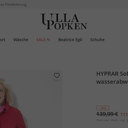
tis Filiallieferung
ort
Wäsche
SALE %
Beatrice Egli
Schuhe
HYPRAR Sof
wasserabwe
- 20%
139,99 €
111
Preis inkl. MwSt. zzgl.
V