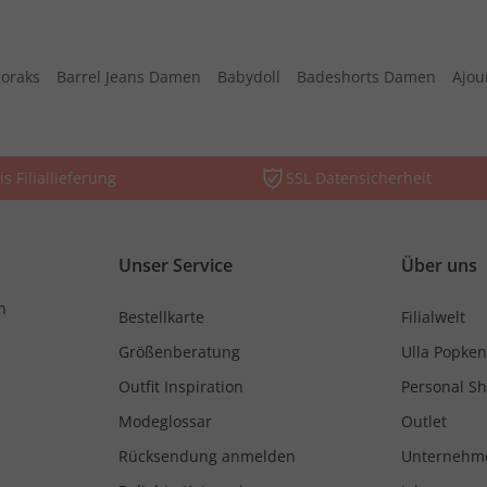
oraks
Barrel Jeans Damen
Babydoll
Badeshorts Damen
Ajou
is Filiallieferung
SSL Datensicherheit
Unser Service
Über uns
n
Bestellkarte
Filialwelt
Größenberatung
Ulla Popken
Outfit Inspiration
Personal S
Modeglossar
Outlet
Rücksendung anmelden
Unternehm