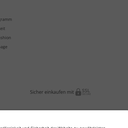
ogramm
eit
ashion
page
Sicher einkaufen mit