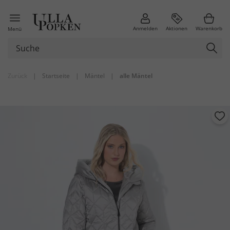
Anmelden
Aktionen
Warenkorb
Menü
Zurück
|
Startseite
|
Mäntel
|
alle Mäntel