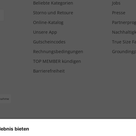
Beliebte Kategorien
Jobs
Storno und Retoure
Presse
Online-Katalog
Partnerpr
Unsere App
Nachhaltigk
Gutscheincodes
True Size F
Rechnungsbedingungen
Grounding
TOP MEMBER kündigen
Barrierefreiheit
nahme