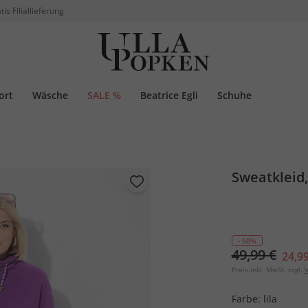
tis Filiallieferung
ort
Wäsche
SALE %
Beatrice Egli
Schuhe
Sweatkleid
- 50%
49,99 €
24,99
Preis inkl. MwSt. zzgl.
V
Farbe:
lila