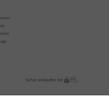
ogramm
eit
ashion
page
Sicher einkaufen mit