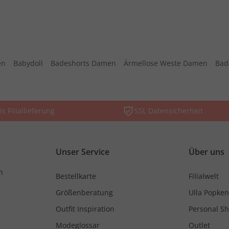
en
Babydoll
Badeshorts Damen
Ärmellose Weste Damen
Bad
is Filiallieferung
SSL Datensicherheit
Unser Service
Über uns
n
Bestellkarte
Filialwelt
Größenberatung
Ulla Popken
Outfit Inspiration
Personal S
Modeglossar
Outlet