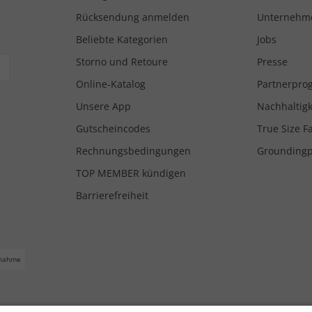
Rücksendung anmelden
Unternehm
Beliebte Kategorien
Jobs
Storno und Retoure
Presse
Online-Katalog
Partnerpr
Unsere App
Nachhaltigk
Gutscheincodes
True Size F
Rechnungsbedingungen
Grounding
TOP MEMBER kündigen
Barrierefreiheit
nahme