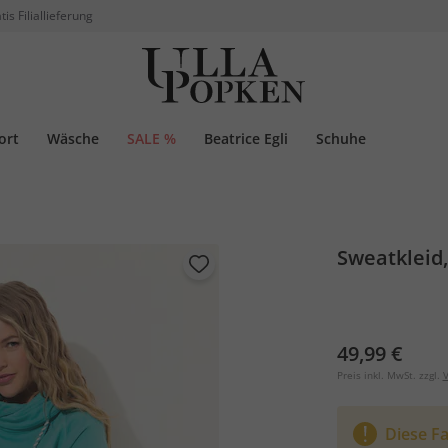
tis Filiallieferung
ort
Wäsche
SALE %
Beatrice Egli
Schuhe
Sweatkleid
49,99 €
Preis inkl. MwSt. zzgl.
V
Diese Fa