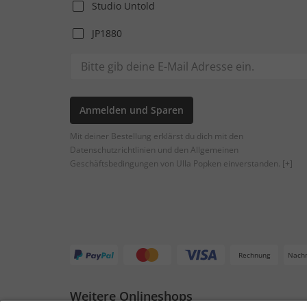
Studio Untold
JP1880
Anmelden und Sparen
Mit deiner Bestellung erklärst du dich mit den
Datenschutzrichtlinien und den Allgemeinen
Geschäftsbedingungen von Ulla Popken einverstanden.
[+]
Rechnung
Nach
Weitere Onlineshops