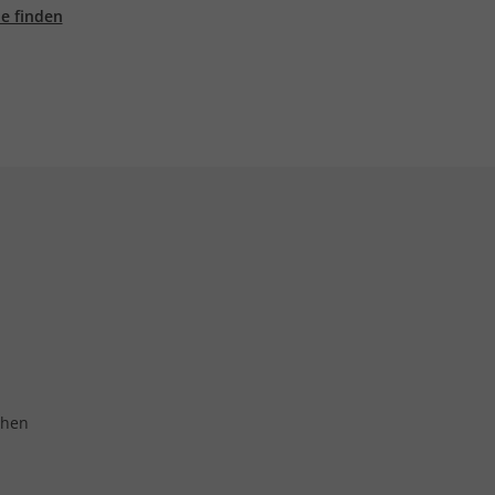
ale finden
chen