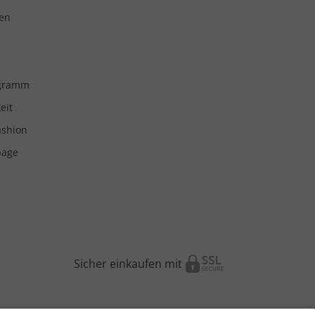
en
ogramm
eit
ashion
page
Sicher einkaufen mit