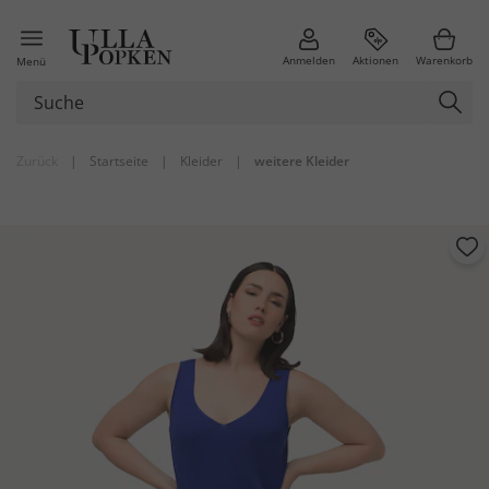
Anmelden
Aktionen
Warenkorb
Menü
Zurück
|
Startseite
|
Kleider
|
weitere Kleider