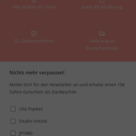
Alle Größen ein Preis
Gratis Filiallieferung
SSL Datensicherheit
Lieferung an
Wunschadresse
Nichts mehr verpassen!
Melde dich für den Newsletter an und erhalte einen 10€
Sofort-Gutschein als Dankeschön
Ulla Popken
Studio Untold
JP1880