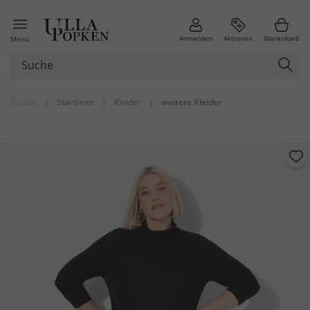
Anmelden
Aktionen
Warenkorb
Menü
Zurück
|
Startseite
|
Kleider
|
weitere Kleider