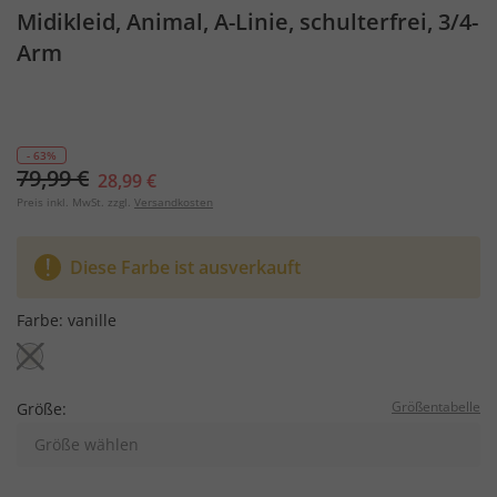
Midikleid, Animal, A-Linie, schulterfrei, 3/4-
Arm
- 63%
79,99 €
28,99 €
Preis inkl. MwSt. zzgl.
Versandkosten
Diese Farbe ist ausverkauft
Farbe:
vanille
Größentabelle
Größe:
Größe wählen