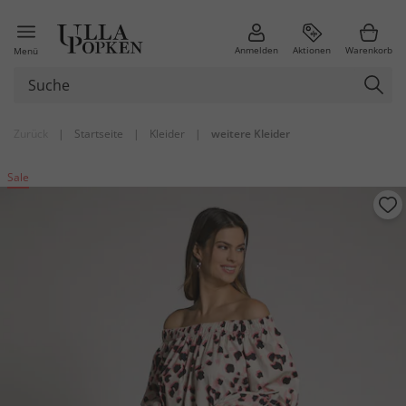
Anmelden
Aktionen
Warenkorb
Menü
Zurück
|
Startseite
|
Kleider
|
weitere Kleider
Sale