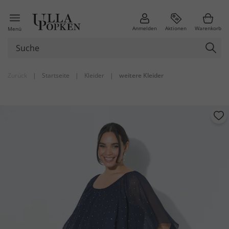
Anmelden
Aktionen
Warenkorb
Menü
Zurück
|
Startseite
|
Kleider
|
weitere Kleider