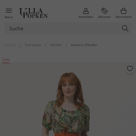
Anmelden
Aktionen
Warenkorb
Menü
Zurück
|
Startseite
|
Kleider
|
weitere Kleider
Sale