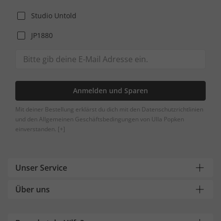
Studio Untold
JP1880
Anmelden und Sparen
Mit deiner Bestellung erklärst du dich mit den Datenschutzrichtlinien
und den Allgemeinen Geschäftsbedingungen von Ulla Popken
einverstanden.
[+]
Unser Service
Über uns