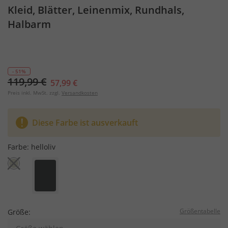
Kleid, Blätter, Leinenmix, Rundhals,
Halbarm
- 51%
119,99 €
57,99 €
Preis inkl. MwSt. zzgl.
Versandkosten
Diese Farbe ist ausverkauft
Farbe:
helloliv
Größentabelle
Größe: