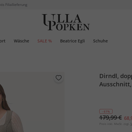
tis Filiallieferung
ort
Wäsche
SALE %
Beatrice Egli
Schuhe
Dirndl, dop
Ausschnitt,
- 61%
179,99 €
68,
Preis inkl. MwSt. zzgl.
V