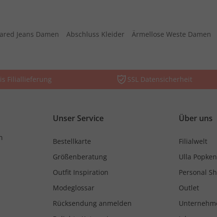
lared Jeans Damen
Abschluss Kleider
Ärmellose Weste Damen
is Filiallieferung
SSL Datensicherheit
Unser Service
Über uns
n
Bestellkarte
Filialwelt
Größenberatung
Ulla Popken
Outfit Inspiration
Personal S
Modeglossar
Outlet
Rücksendung anmelden
Unternehm