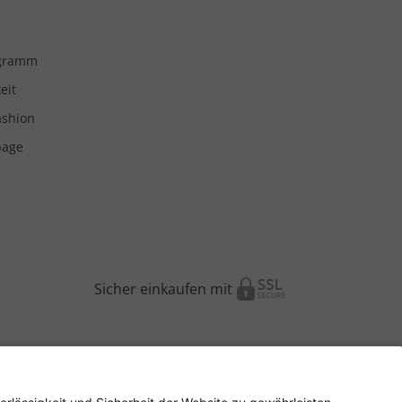
ogramm
eit
ashion
page
Sicher einkaufen mit