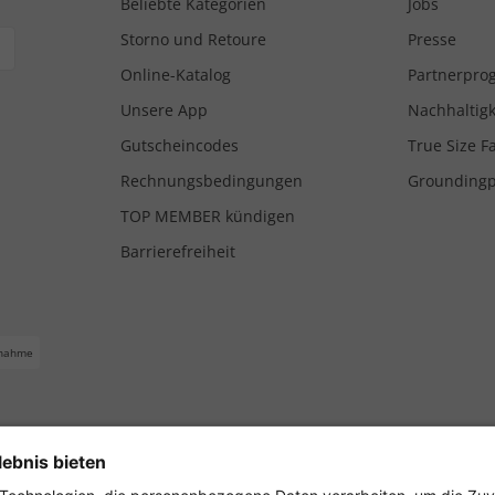
Beliebte Kategorien
Jobs
Storno und Retoure
Presse
Online-Katalog
Partnerpr
Unsere App
Nachhaltigk
Gutscheincodes
True Size F
Rechnungsbedingungen
Grounding
TOP MEMBER kündigen
Barrierefreiheit
nahme