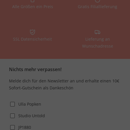
Alle Größen ein Preis
Gratis Filiallieferung
SSL Datensicherheit
Lieferung an
Wunschadresse
Nichts mehr verpassen!
Melde dich für den Newsletter an und erhalte einen 10€
Sofort-Gutschein als Dankeschön
Ulla Popken
Studio Untold
JP1880