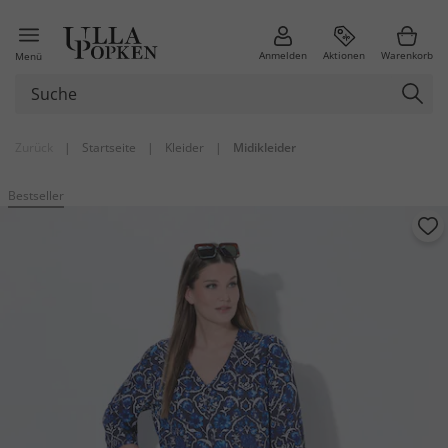
Anmelden
Aktionen
Warenkorb
Menü
Zurück
|
Startseite
|
Kleider
|
Midikleider
Bestseller