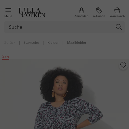
Anmelden
Aktionen
Warenkorb
Menü
Zurück
|
Startseite
|
Kleider
|
Maxikleider
Sale