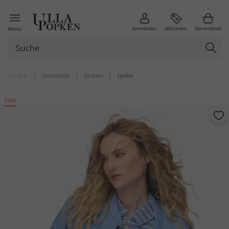
Anmelden
Aktionen
Warenkorb
Menü
Zurück
|
Startseite
|
Jacken
|
Jacke
Sale