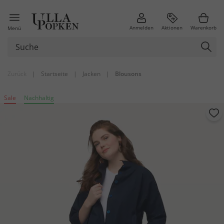
Anmelden
Aktionen
Warenkorb
Menü
Zurück
|
Startseite
|
Jacken
|
Blousons
Sale
Nachhaltig