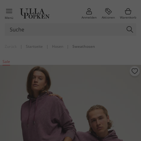
Anmelden
Aktionen
Warenkorb
Menü
Zurück
|
Startseite
|
Hosen
|
Sweathosen
Sale