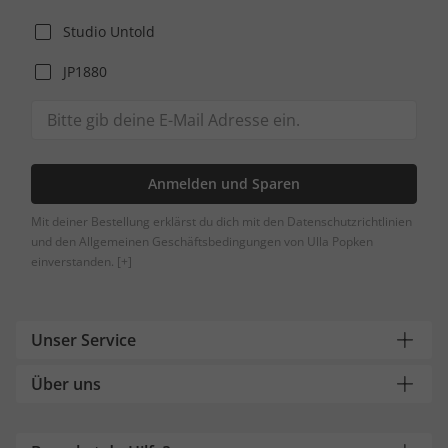
Studio Untold
JP1880
Anmelden und Sparen
Mit deiner Bestellung erklärst du dich mit den Datenschutzrichtlinien
und den Allgemeinen Geschäftsbedingungen von Ulla Popken
einverstanden.
[+]
Unser Service
Über uns