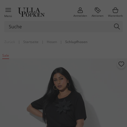
Anmelden
Aktionen
Warenkorb
Menü
Zurück
|
Startseite
|
Hosen
|
Schlupfhosen
Sale