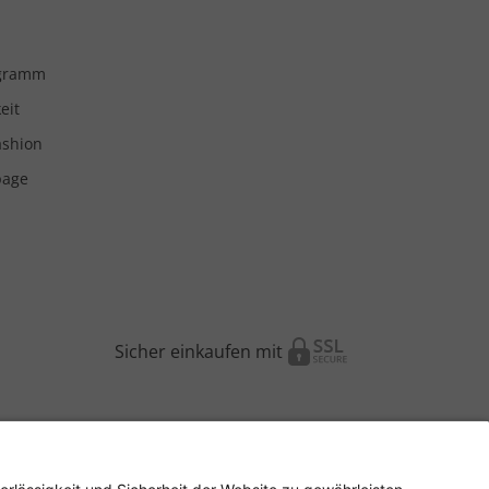
ogramm
eit
ashion
page
Sicher einkaufen mit