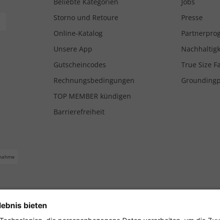
Beliebte Kategorien
Jobs
Storno und Retoure
Presse
Online-Katalog
Partnerpr
Unsere App
Nachhaltigk
Gutscheincodes
True Size F
Rechnungsbedingungen
Grounding
TOP MEMBER kündigen
Barrierefreiheit
nahme