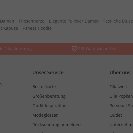
n Damen
Friesennerze
Elegante Pullover Damen
Festliche Blu
it Kapuze
Fitness Hoodie
is Filiallieferung
SSL Datensicherheit
Unser Service
Über uns
n
Bestellkarte
Filialwelt
Größenberatung
Ulla Popken
Outfit Inspiration
Personal S
Modeglossar
Outlet
Rücksendung anmelden
Unternehm