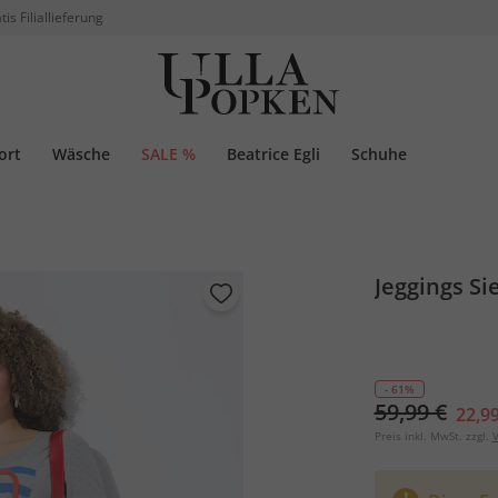
tis Filiallieferung
ort
Wäsche
SALE %
Beatrice Egli
Schuhe
Jeggings Si
- 61%
59,99 €
22,99
Preis inkl. MwSt. zzgl.
V