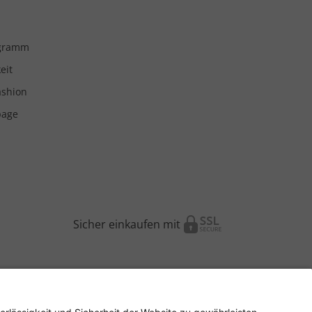
ogramm
eit
ashion
page
Sicher einkaufen mit