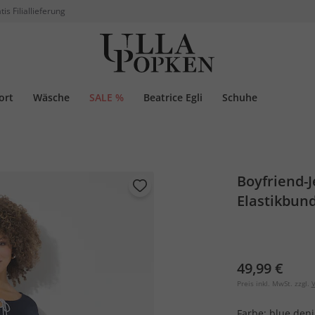
tis Filiallieferung
ort
Wäsche
SALE %
Beatrice Egli
Schuhe
Boyfriend-
Elastikbun
49,99 €
Preis inkl. MwSt. zzgl.
V
Farbe:
blue den