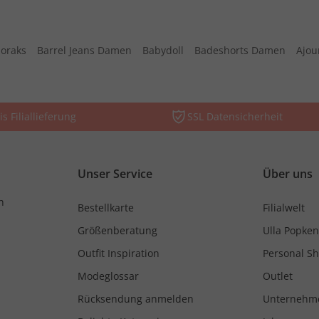
oraks
Barrel Jeans Damen
Babydoll
Badeshorts Damen
Ajou
is Filiallieferung
SSL Datensicherheit
Unser Service
Über uns
n
Bestellkarte
Filialwelt
Größenberatung
Ulla Popken
Outfit Inspiration
Personal S
Modeglossar
Outlet
Rücksendung anmelden
Unternehm