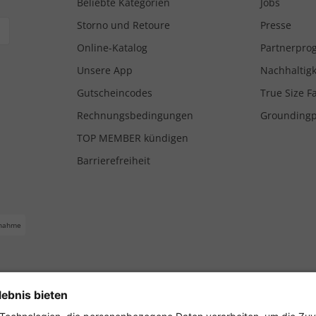
Beliebte Kategorien
Jobs
Storno und Retoure
Presse
Online-Katalog
Partnerpr
Unsere App
Nachhaltigk
Gutscheincodes
True Size F
Rechnungsbedingungen
Grounding
TOP MEMBER kündigen
Barrierefreiheit
nahme