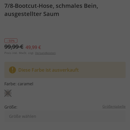
7/8-Bootcut-Hose, schmales Bein,
ausgestellter Saum
- 50%
99,99 €
49,99 €
Preis inkl. MwSt. zzgl.
Versandkosten
Diese Farbe ist ausverkauft
Farbe:
caramel
Größentabelle
Größe:
Größe wählen