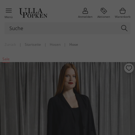
Anmelden
Aktionen
Warenkorb
Menü
Zurück
|
Startseite
|
Hosen
|
Hose
Sale