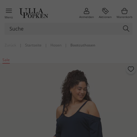
Anmelden
Aktionen
Warenkorb
Menü
Zurück
|
Startseite
|
Hosen
|
Bootcuthosen
Sale