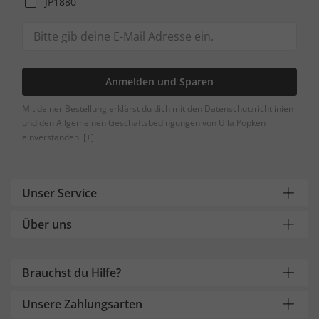
JP1880
Anmelden und Sparen
Mit deiner Bestellung erklärst du dich mit den Datenschutzrichtlinien
und den Allgemeinen Geschäftsbedingungen von Ulla Popken
einverstanden.
[+]
Unser Service
Über uns
Brauchst du Hilfe?
Unsere Zahlungsarten