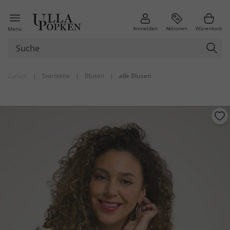
Anmelden
Aktionen
Warenkorb
Menü
Zurück
|
Startseite
|
Blusen
|
alle Blusen