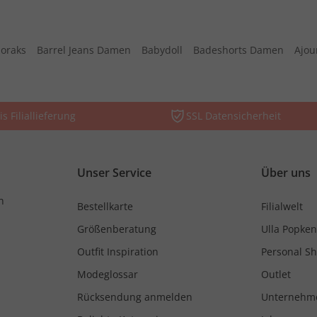
oraks
Barrel Jeans Damen
Babydoll
Badeshorts Damen
Ajou
is Filiallieferung
SSL Datensicherheit
Unser Service
Über uns
n
Bestellkarte
Filialwelt
Größenberatung
Ulla Popken
Outfit Inspiration
Personal S
Modeglossar
Outlet
Rücksendung anmelden
Unternehm