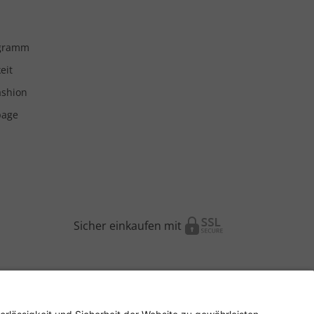
ogramm
eit
ashion
page
Sicher einkaufen mit