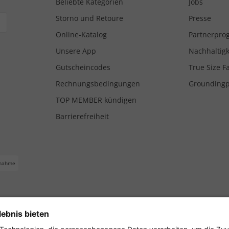
Beliebte Kategorien
Jobs
Storno und Retoure
Presse
Online-Katalog
Partnerpr
Unsere App
Nachhaltigk
Gutscheincodes
True Size F
Rechnungsbedingungen
Grounding
TOP MEMBER kündigen
Barrierefreiheit
nahme