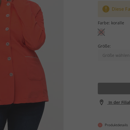
Diese Fa
Farbe:
koralle
Größe:
Größe wählen
In der Fili
Produktdetails