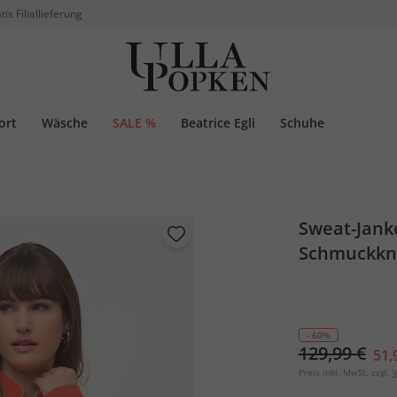
tis Filiallieferung
ort
Wäsche
SALE %
Beatrice Egli
Schuhe
Sweat-Janke
Schmuckkn
- 60%
129,99 €
51,
Preis inkl. MwSt. zzgl.
V