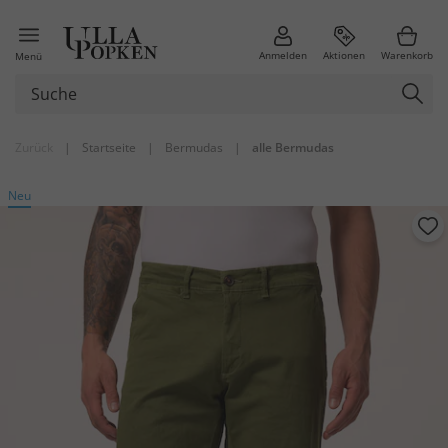
Anmelden
Aktionen
Warenkorb
Menü
Zurück
|
Startseite
|
Bermudas
|
alle Bermudas
Neu