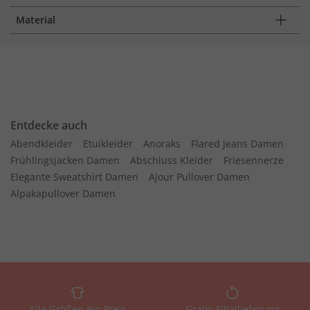
Material
Entdecke auch
Abendkleider
Etuikleider
Anoraks
Flared Jeans Damen
Frühlingsjacken Damen
Abschluss Kleider
Friesennerze
Elegante Sweatshirt Damen
Ajour Pullover Damen
Alpakapullover Damen
Alle Größen ein Preis
Gratis Filiallieferung