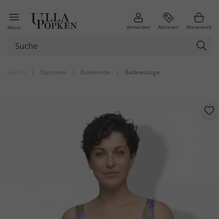
Anmelden
Aktionen
Warenkorb
Menü
Zurück
|
Startseite
|
Bademode
|
Badeanzüge