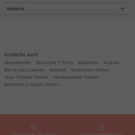
Material
Entdecke auch
Abendkleider
Bedruckte T Shirts
Ballkleider
Anoraks
Barrel Jeans Damen
Babydoll
Badeshorts Damen
Ajour Pullover Damen
Alpakapullover Damen
Baumwoll Jumpsuit Damen
Alle Größen ein Preis
Gratis Filiallieferung