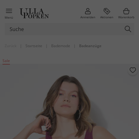
Anmelden
Aktionen
Warenkorb
Menü
Zurück
|
Startseite
|
Bademode
|
Badeanzüge
Sale