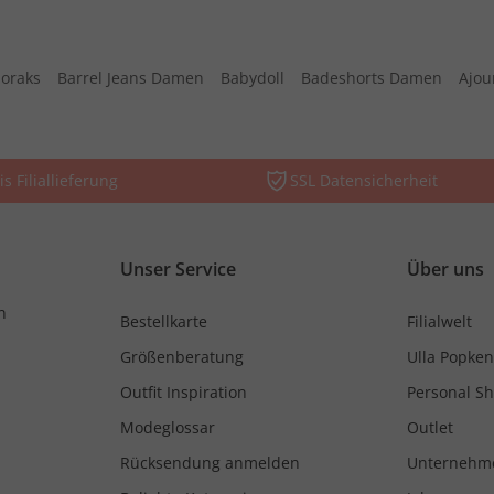
oraks
Barrel Jeans Damen
Babydoll
Badeshorts Damen
Ajou
is Filiallieferung
SSL Datensicherheit
Unser Service
Über uns
n
Bestellkarte
Filialwelt
Größenberatung
Ulla Popken
Outfit Inspiration
Personal S
Modeglossar
Outlet
Rücksendung anmelden
Unternehm