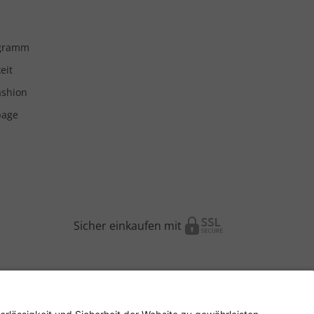
ogramm
eit
ashion
page
Sicher einkaufen mit