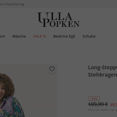
tis Filiallieferung
ort
Wäsche
SALE %
Beatrice Egli
Schuhe
Long-Steppw
Stehkrage
- 54%
109,99 €
49,
Preis inkl. MwSt. zzgl.
V