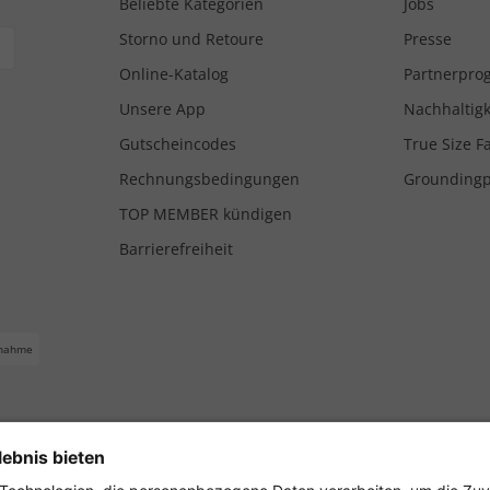
Beliebte Kategorien
Jobs
Storno und Retoure
Presse
Online-Katalog
Partnerpr
Unsere App
Nachhaltigk
Gutscheincodes
True Size F
Rechnungsbedingungen
Grounding
TOP MEMBER kündigen
Barrierefreiheit
nahme