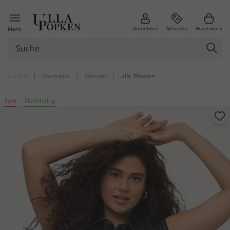
Anmelden
Aktionen
Warenkorb
Menü
Zurück
|
Startseite
|
Westen
|
alle Westen
Sale
Nachhaltig