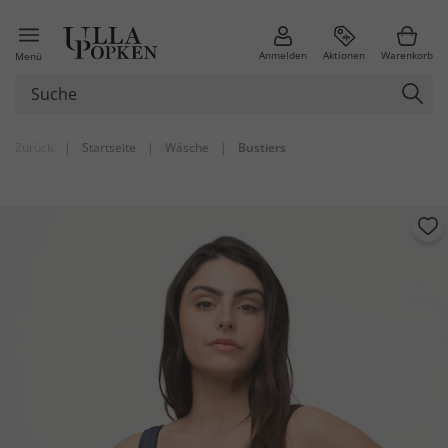
Anmelden
Aktionen
Warenkorb
Menü
Zurück
|
Startseite
|
Wäsche
|
Bustiers