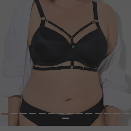
1
2
3
4
5
6
7
8
9
10
12
13
14
15
16