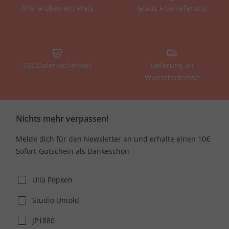
Alle Größen ein Preis
Gratis Filiallieferung
SSL Datensicherheit
Lieferung an
Wunschadresse
Nichts mehr verpassen!
Melde dich für den Newsletter an und erhalte einen 10€
Sofort-Gutschein als Dankeschön
Ulla Popken
Studio Untold
JP1880