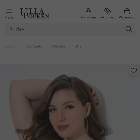
Anmelden
Aktionen
Warenkorb
Menü
Zurück
|
Startseite
|
Wäsche
|
BHs