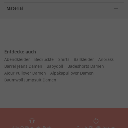
Material
Entdecke auch
Abendkleider
Bedruckte T Shirts
Ballkleider
Anoraks
Barrel Jeans Damen
Babydoll
Badeshorts Damen
Ajour Pullover Damen
Alpakapullover Damen
Baumwoll Jumpsuit Damen
Alle Größen ein Preis
Gratis Filiallieferung