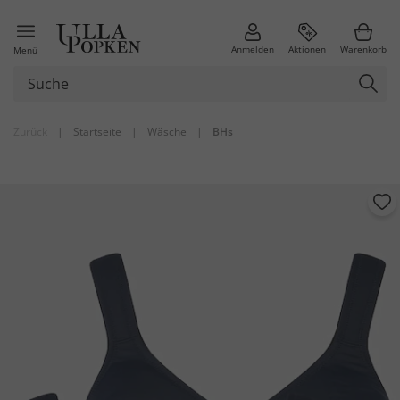
Anmelden
Aktionen
Warenkorb
Menü
Zurück
|
Startseite
|
Wäsche
|
BHs