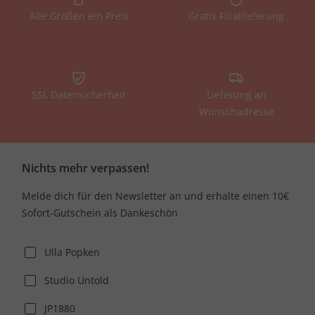
Alle Größen ein Preis
Gratis Filiallieferung
SSL Datensicherheit
Lieferung an
Wunschadresse
Nichts mehr verpassen!
Melde dich für den Newsletter an und erhalte einen 10€
Sofort-Gutschein als Dankeschön
Ulla Popken
Studio Untold
JP1880