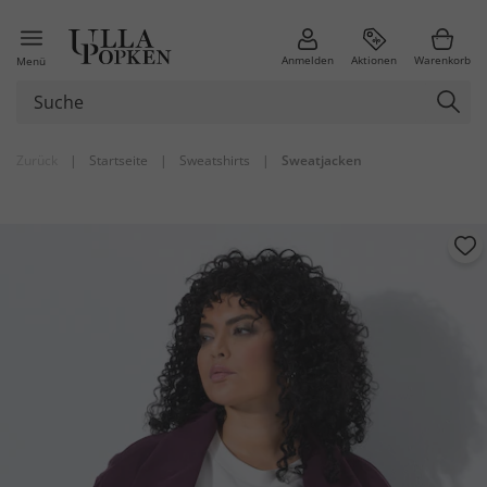
Anmelden
Aktionen
Warenkorb
Menü
Zurück
|
Startseite
|
Sweatshirts
|
Sweatjacken