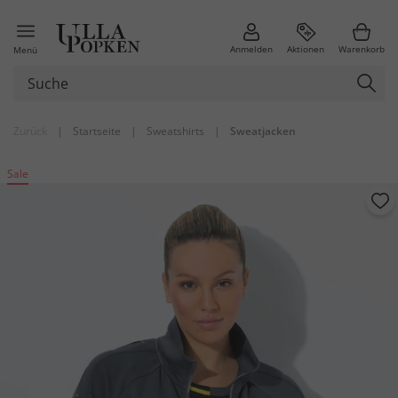
Anmelden
Aktionen
Warenkorb
Menü
Zurück
|
Startseite
|
Sweatshirts
|
Sweatjacken
Sale