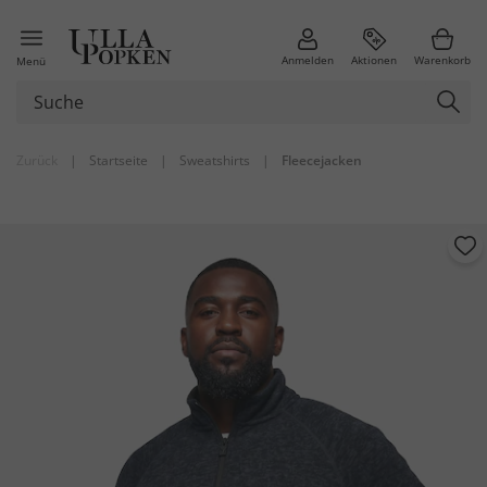
Anmelden
Aktionen
Warenkorb
Menü
Zurück
|
Startseite
|
Sweatshirts
|
Fleecejacken