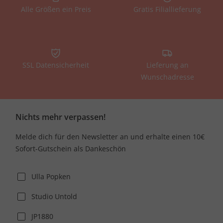
Alle Größen ein Preis
Gratis Filiallieferung
SSL Datensicherheit
Lieferung an
Wunschadresse
Nichts mehr verpassen!
Melde dich für den Newsletter an und erhalte einen 10€
Sofort-Gutschein als Dankeschön
Ulla Popken
Studio Untold
JP1880