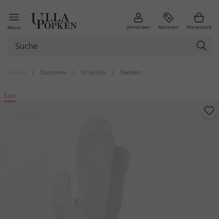
Anmelden
Aktionen
Warenkorb
Menü
Zurück
|
Startseite
|
Strümpfe
|
Socken
Sale