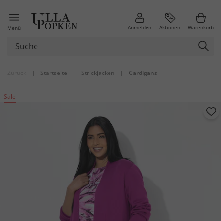
Anmelden
Aktionen
Warenkorb
Menü
Zurück
|
Startseite
|
Strickjacken
|
Cardigans
Sale