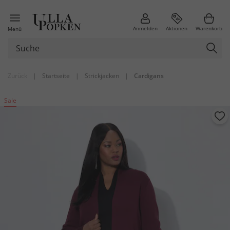
Anmelden
Aktionen
Warenkorb
Menü
Zurück
|
Startseite
|
Strickjacken
|
Cardigans
Sale