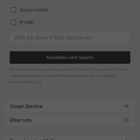
Studio Untold
JP1880
Anmelden und Sparen
Mit deiner Bestellung erklärst du dich mit den Datenschutzrichtlinien
und den Allgemeinen Geschäftsbedingungen von Ulla Popken
einverstanden.
[+]
Unser Service
Über uns