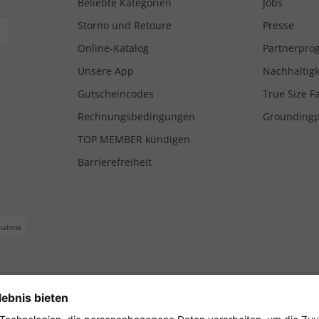
Beliebte Kategorien
Jobs
Storno und Retoure
Presse
Online-Katalog
Partnerpr
Unsere App
Nachhaltigk
Gutscheincodes
True Size F
Rechnungsbedingungen
Grounding
TOP MEMBER kündigen
Barrierefreiheit
nahme