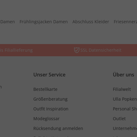
s Damen
Frühlingsjacken Damen
Abschluss Kleider
Friesenner
is Filiallieferung
SSL Datensicherheit
Unser Service
Über uns
n
Bestellkarte
Filialwelt
Größenberatung
Ulla Popken
Outfit Inspiration
Personal S
Modeglossar
Outlet
Rücksendung anmelden
Unternehm