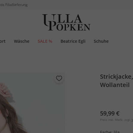
tis Filiallieferung
ort
Wäsche
SALE %
Beatrice Egli
Schuhe
Strickjacke,
Wollanteil
59,99 €
Preis inkl. MwSt. zzgl.
V
Farbe:
lila