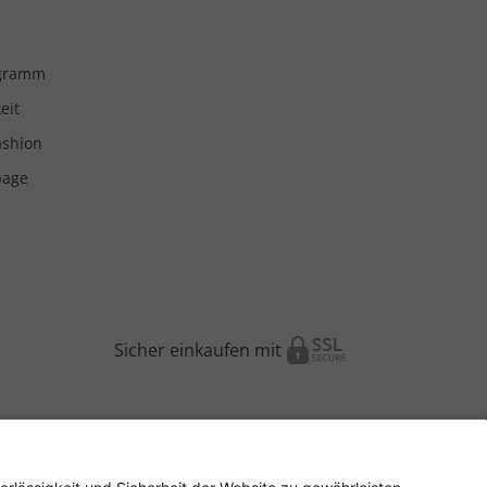
ogramm
eit
ashion
page
Sicher einkaufen mit