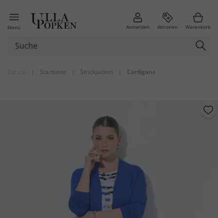
Anmelden
Aktionen
Warenkorb
Menü
Zurück
|
Startseite
|
Strickjacken
|
Cardigans