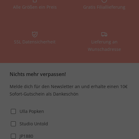
Alle Größen ein Preis
Gratis Filiallieferung
SSL Datensicherheit
Lieferung an
Wunschadresse
Nichts mehr verpassen!
Melde dich für den Newsletter an und erhalte einen 10€
Sofort-Gutschein als Dankeschön
Ulla Popken
Studio Untold
JP1880