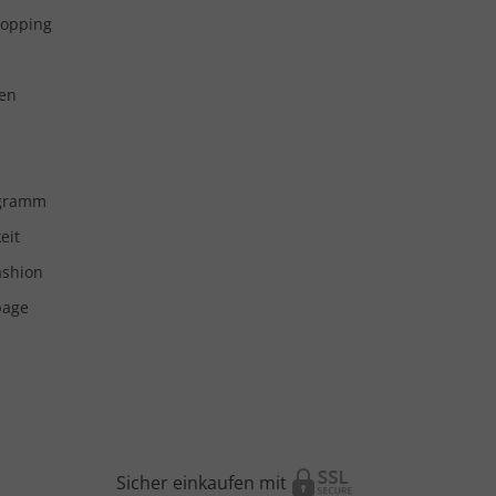
hopping
en
ogramm
eit
ashion
page
Sicher einkaufen mit