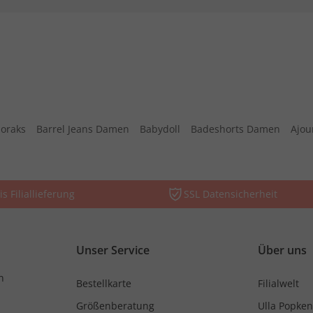
oraks
Barrel Jeans Damen
Babydoll
Badeshorts Damen
Ajou
is Filiallieferung
SSL Datensicherheit
Unser Service
Über uns
n
Bestellkarte
Filialwelt
Größenberatung
Ulla Popken