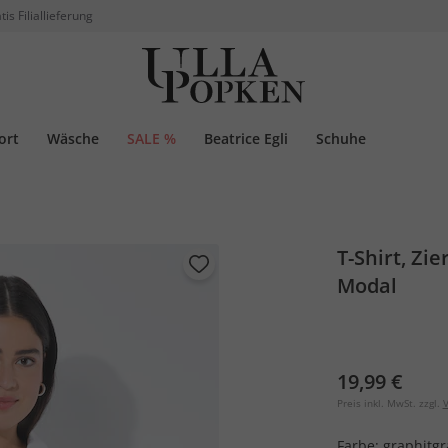
tis Filiallieferung
ort
Wäsche
SALE %
Beatrice Egli
Schuhe
T-Shirt, Zi
Modal
19,99 €
Preis inkl. MwSt. zzgl.
V
Farbe:
graphitgr