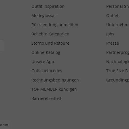
Outfit Inspiration
Personal S
Modeglossar
Outlet
Rücksendung anmelden
Unternehm
Beliebte Kategorien
Jobs
Storno und Retoure
Presse
Online-Katalog
Partnerpr
Unsere App
Nachhaltigk
Gutscheincodes
True Size F
Rechnungsbedingungen
Grounding
TOP MEMBER kündigen
Barrierefreiheit
nahme