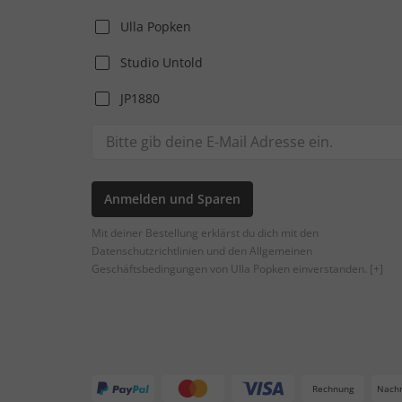
Ulla Popken
Studio Untold
JP1880
Anmelden und Sparen
Mit deiner Bestellung erklärst du dich mit den
Datenschutzrichtlinien und den Allgemeinen
Geschäftsbedingungen von Ulla Popken einverstanden.
[+]
Rechnung
Nach