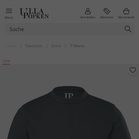
Anmelden
Aktionen
Warenkorb
Menü
Zurück
|
Startseite
|
Shirts
|
T-Shirts
Sale