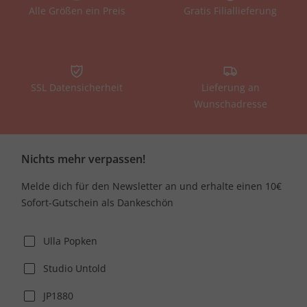
Alle Größen ein Preis
Gratis Filiallieferung
SSL Datensicherheit
Lieferung an
Wunschadresse
Nichts mehr verpassen!
Melde dich für den Newsletter an und erhalte einen 10€
Sofort-Gutschein als Dankeschön
Ulla Popken
Studio Untold
JP1880